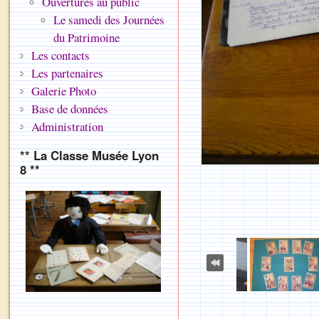
Ouvertures au public
Le samedi des Journées
du Patrimoine
Les contacts
Les partenaires
Galerie Photo
Base de données
Administration
** La Classe Musée Lyon
8 **