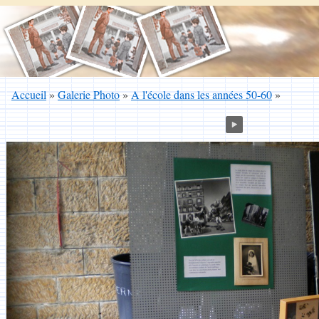
Accueil
»
Galerie Photo
»
A l'école dans les années 50-60
»