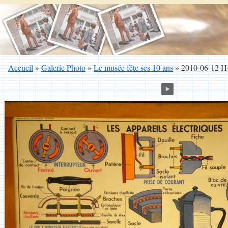
Accueil
»
Galerie Photo
»
Le musée fête ses 10 ans
»
2010-06-12 H