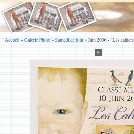
Accueil
»
Galerie Photo
»
Samedi de juin
»
Juin 2006 - "Les cahiers