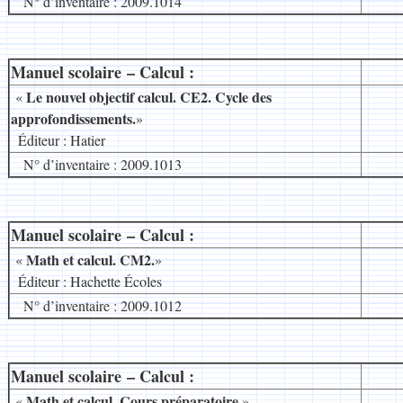
N° d’inventaire : 2009.1014
Manuel scolaire – Calcul :
__
Le nouvel objectif calcul. CE2. Cycle des
«
approfondissements
.
»
.
Éditeur : Hatier
N° d’inventaire : 2009.1013
Manuel scolaire – Calcul :
__
Math et calcul. CM2.
«
»
.
Éditeur : Hachette Écoles
N° d’inventaire : 2009.1012
Manuel scolaire – Calcul :
__
Math et calcul. Cours préparatoire.
«
»