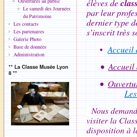
clas
élèves de
Ouvertures au public
Le samedi des Journées
par leur profe
du Patrimoine
dernier type d
Les contacts
s’inscrit très
Les partenaires
Galerie Photo
Base de données
•
Accueil 
Administration
•
Accueil 
** La Classe Musée Lyon
8 **
•
Ouvertur
Les
Nous demando
visiter la Cla
disposition à 