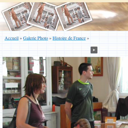
Accueil
»
Galerie Photo
»
Histoire de France
»