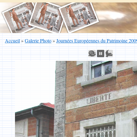
Accueil
»
Galerie Photo
»
Journées Européennes du Patrimoine 200