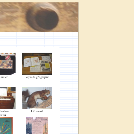
lumier
Leçon de géographie
de-chant
L'écureuil
RIEL