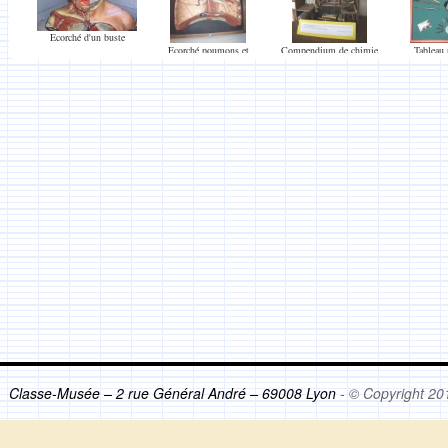
Ecorché d'un buste
Ecorché poumons et
Compendium de chimie
Tableau 
coeur
portes
Classe-Musée – 2 rue Général André – 69008 Lyon
- © Copyright 20