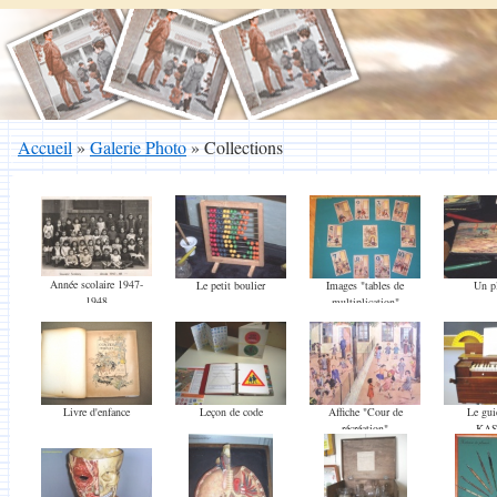
Accueil
»
Galerie Photo
»
Collections
Année scolaire 1947-
Le petit boulier
Images "tables de
Un p
1948
multiplication"
Livre d'enfance
Leçon de code
Affiche "Cour de
Le gui
récréation"
KAS