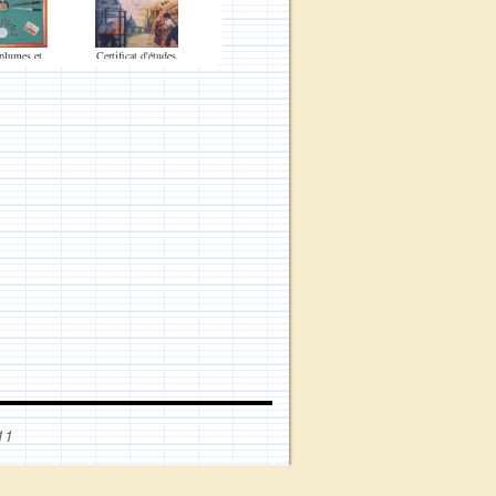
plumes et
Certificat d'études
-plumes
primaires
11