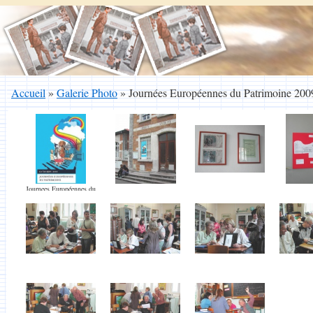
Accueil
»
Galerie Photo
»
Journées Européennes du Patrimoine 200
Journees Européennes du
Patrimoine 2009